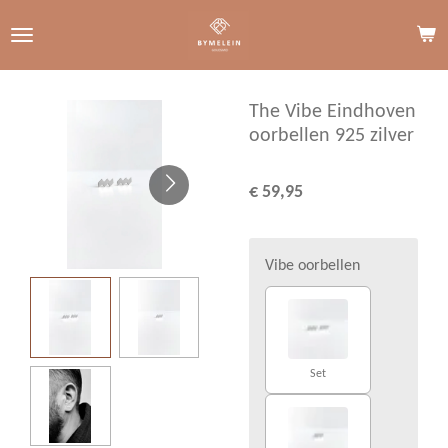
Ga
direct
naar
de
The Vibe Eindhoven
hoofdinhoud
oorbellen 925 zilver
€ 59,95
Vibe oorbellen
Set