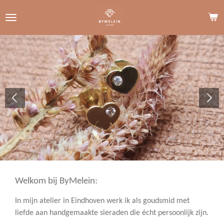
Ga
direct
naar
de
hoofdinhoud
Welkom bij ByMelein:
In mijn atelier in Eindhoven werk ik als goudsmid met
liefde aan handgemaakte sieraden die écht persoonlijk zijn.