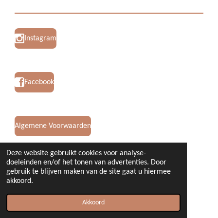
Instagram
Facebook
Algemene Voorwaarden
Deze website gebruikt cookies voor analyse-
doeleinden en/of het tonen van advertenties. Door
Privacy Verklaring
gebruik te blijven maken van de site gaat u hiermee
akkoord.
© 2023 - 2026 ByMelein
Powered by
JouwWeb
Akkoord