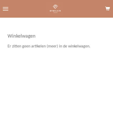
Ga
direct
naar
de
hoofdinhoud
Winkelwagen
Er zitten geen artikelen (meer) in de winkelwagen.